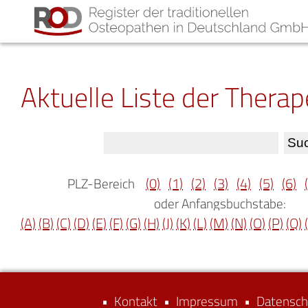
Aktuelle Liste der Thera
(0)
(1)
(2)
(3)
(4)
(5)
(6)
PLZ-Bereich
oder Anfangsbuchstabe:
(A)
(B)
(C)
(D)
(E)
(F)
(G)
(H)
(J)
(K)
(L)
(M)
(N)
(O)
(P)
(Q)
•
Kontakt
•
Impressum
•
Datensch